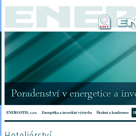
ENERGOTIS, s.r.o.
Energetika a investiční výstavba
Školení a konference
H
Hoteliérství